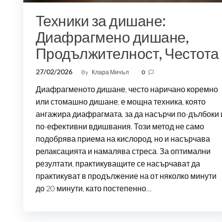
Техники за дишане:
Диафрагмено дишане,
Продължителност, Честота
27/02/2026
By
Клара Мичъл
0
Диафрагменото дишане, често наричано коремно
или стомашно дишане, е мощна техника, която
ангажира диафрагмата, за да насърчи по-дълбоки 
по-ефективни вдишвания. Този метод не само
подобрява приема на кислород, но и насърчава
релаксацията и намалява стреса. За оптимални
резултати, практикуващите се насърчават да
практикуват в продължение на от няколко минути
до 20 минути, като постепенно…