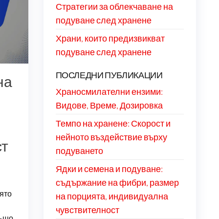
Стратегии за облекчаване на
подуване след хранене
Храни, които предизвикват
подуване след хранене
ПОСЛЕДНИ ПУБЛИКАЦИИ
на
Храносмилателни ензими:
Видове, Време, Дозировка
Темпо на хранене: Скорост и
нейното въздействие върху
ст
подуването
Ядки и семена и подуване:
съдържание на фибри, размер
оято
на порцията, индивидуална
чувствителност
също