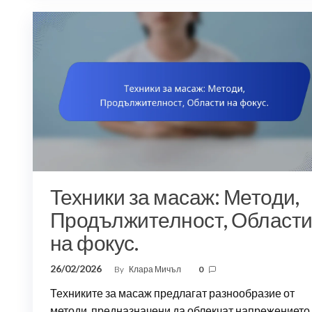
Техники за масаж: Методи,
Продължителност, Област
на фокус.
26/02/2026
By
Клара Мичъл
0
Техниките за масаж предлагат разнообразие от
методи, предназначени да облекчат напрежението,