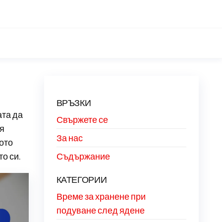
ВРЪЗКИ
ата да
Свържете се
тя
За нас
ото
о си.
Съдържание
КАТЕГОРИИ
Време за хранене при
подуване след ядене