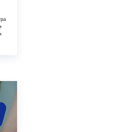
тра
и
и