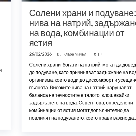
Солени храни и подуване
нива на натрий, задържан
на вода, комбинации от
ястия
26/02/2026
By
Клара Мичъл
0
Солени храни, богати на натрий, могат да дове
и
до подуване, като причиняват задържане на во
организма, което води до дискомфорт и усещан
пълнота. Високите нива на натрий нарушават
баланса на течностите в тялото, влошавайки
задържането на вода. Освен това, определени
комбинации от ястия могат допълнително да
повлияят на подуването, което прави важно да