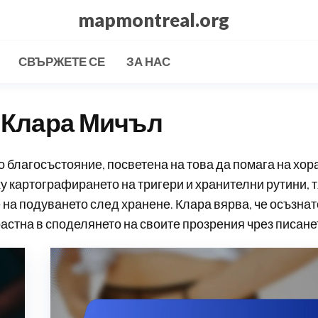
mapmontreal.org
СВЪРЖЕТЕ СЕ
ЗА НАС
:
Клара Мичъл
о благосъстояние, посветена на това да помага на хор
ху картографирането на тригери и хранителни рутини, 
 на подуването след хранене. Клара вярва, че осъзнат
астна в споделянето на своите прозрения чрез писанет