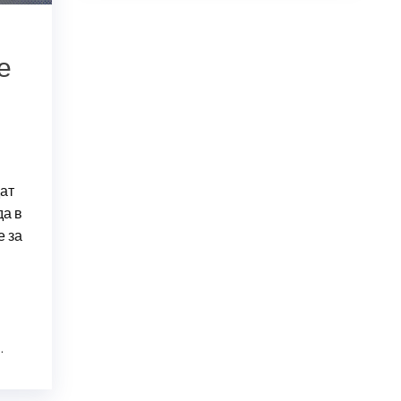
:
е
дат
да в
е за
…