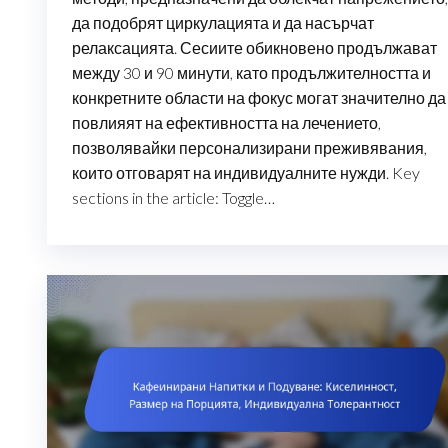
да подобрят циркулацията и да насърчат
релаксацията. Сесиите обикновено продължават
между 30 и 90 минути, като продължителността и
конкретните области на фокус могат значително да
повлияят на ефективността на лечението,
позволявайки персонализирани преживявания,
които отговарят на индивидуалните нужди. Key
sections in the article: Toggle…