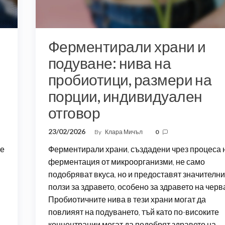
Ферментирали храни и
подуване: нива на
пробиотици, размери на
порции, индивидуален
отговор
23/02/2026
By
Клара Мичъл
0
не
Ферментирали храни, създадени чрез процеса 
ферментация от микроорганизми, не само
подобряват вкуса, но и предоставят значителни
ползи за здравето, особено за здравето на черв
Пробиотичните нива в тези храни могат да
повлияят на подуването, тъй като по-високите
концентрации могат да подобрят здравето на