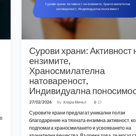
Сурови храни: Активност 
ензимите,
Храносмилателна
натовареност,
Индивидуална поносимо
27/02/2026
By
Клара Мичъл
0
Суровите храни предлагат уникални ползи
то
благодарение на тяхната ензимна активност, к
подпомага храносмилането и усвояването на
хранителни вещества. Въпреки това, те могат 