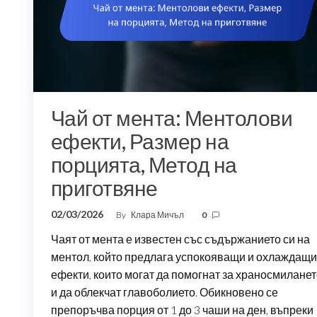
Чай от мента: Ментолови
ефекти, Размер на
порцията, Метод на
приготвяне
02/03/2026
By
Клара Мичъл
0
Чаят от мента е известен със съдържанието си на
ментол, който предлага успокояващи и охлаждащи
ефекти, които могат да помогнат за храносмилане
и да облекчат главоболието. Обикновено се
препоръчва порция от 1 до 3 чаши на ден, въпреки