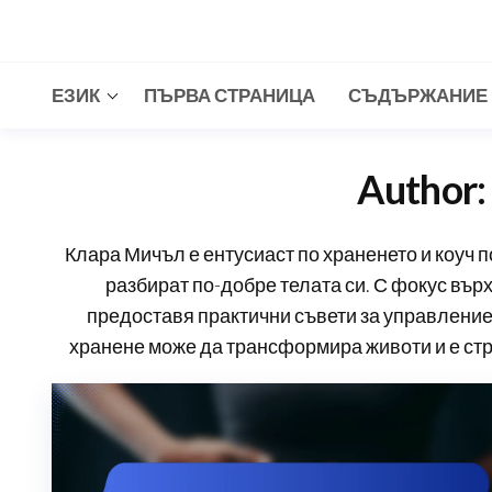
Skip
to
the
ЕЗИК
ПЪРВА СТРАНИЦА
СЪДЪРЖАНИЕ
content
Author
Клара Мичъл е ентусиаст по храненето и коуч п
разбират по-добре телата си. С фокус вър
предоставя практични съвети за управление
хранене може да трансформира животи и е стр