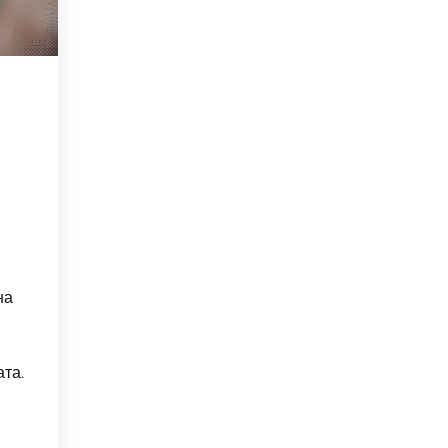
на
ата.