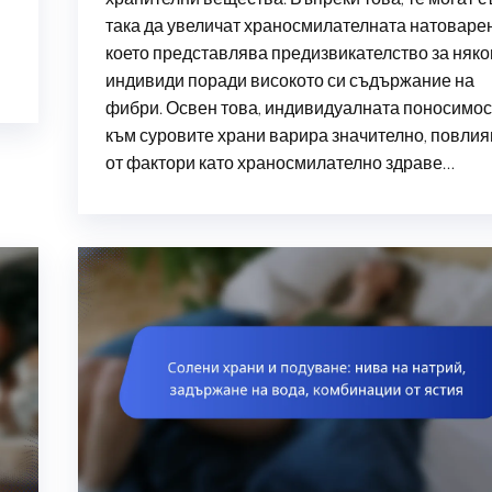
така да увеличат храносмилателната натоварен
което представлява предизвикателство за няко
индивиди поради високото си съдържание на
фибри. Освен това, индивидуалната поносимос
към суровите храни варира значително, повлия
от фактори като храносмилателно здраве…