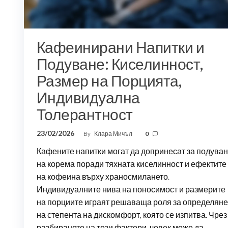
Кафеинирани Напитки и
Подуване: Киселинност,
Размер на Порцията,
Индивидуална
Толерантност
23/02/2026
By
Клара Мичъл
0
Кафените напитки могат да допринесат за подува
на корема поради тяхната киселинност и ефектите
на кофеина върху храносмилането.
Индивидуалните нива на поносимост и размерите
на порциите играят решаваща роля за определяне
на степента на дискомфорт, която се изпитва. Чрез
разбирането на тези фактори, човек може да