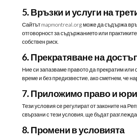
5. Връзки и услуги на трет
Сайтът mapmontreal.org може да съдържа връз
отговорност за съдържанието или практиките 
собствен риск.
6. Прекратяване на достъ
Ние си запазваме правото да прекратим или о
време и без предизвестие, ако сметнем, че н
7. Приложимо право и юр
Тези условия се регулират от законите на Ре
свързани с тези условия, ще бъдат разглежд
8. Промени в условията