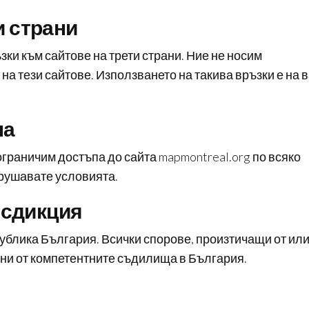
и страни
ки към сайтове на трети страни. Ние не носим
на тези сайтове. Използването на такива връзки е на 
па
граничим достъпа до сайта mapmontreal.org по всяко
арушавате условията.
исдикция
публика България. Всички спорове, произтичащи от ил
ани от компетентните съдилища в България.