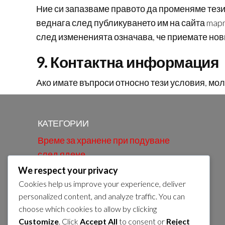
Ние си запазваме правото да променяме тези
веднага след публикуването им на сайта map
след измененията означава, че приемате нов
9. Контактна информация
Ако имате въпроси относно тези условия, моля
КАТЕГОРИИ
Време за хранене при подуване
след ядене
We respect your privacy
Стратегии за облекчаване на
Cookies help us improve your experience, deliver
подуване след хранене
personalized content, and analyze traffic. You can
Храни, които предизвикват
choose which cookies to allow by clicking
подуване след хранене
Customize
. Click
Accept All
to consent or
Reject