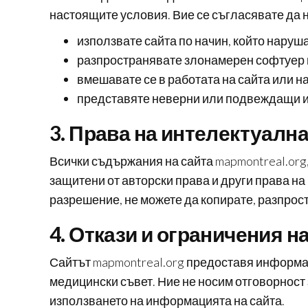
настоящите условия. Вие се съгласявате да н
използвате сайта по начин, който нару
разпространявате злонамерен софтуер 
вмешавате се в работата на сайта или н
представяте неверни или подвеждащи 
3. Права на интелектуалн
Всички съдържания на сайта mapmontreal.org,
защитени от авторски права и други права н
разрешение, не можете да копирате, разпро
4. Откази и ограничения н
Сайтът mapmontreal.org предоставя информаци
медицински съвет. Ние не носим отговорност 
използването на информацията на сайта.