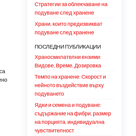
Стратегии за облекчаване на
подуване след хранене
Храни, които предизвикват
подуване след хранене
ПОСЛЕДНИ ПУБЛИКАЦИИ
Храносмилателни ензими:
Видове, Време, Дозировка
са
Темпо на хранене: Скорост и
ено
нейното въздействие върху
подуването
Ядки и семена и подуване:
съдържание на фибри, размер
на порцията, индивидуална
чувствителност