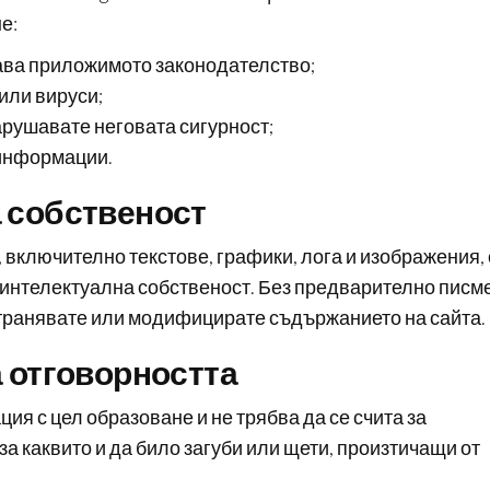
е:
шава приложимото законодателство;
или вируси;
арушавате неговата сигурност;
информации.
а собственост
 включително текстове, графики, лога и изображения, 
а интелектуална собственост. Без предварително писм
странявате или модифицирате съдържанието на сайта.
а отговорността
я с цел образоване и не трябва да се счита за
за каквито и да било загуби или щети, произтичащи от